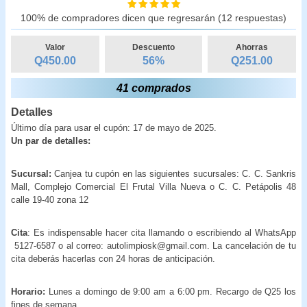
100% de compradores dicen que regresarán (12 respuestas)
Valor
Descuento
Ahorras
Q450.00
56
%
Q
251.00
41 comprados
Detalles
Último día para usar el cupón: 17 de mayo de 2025.
Un par de detalles:
Sucursal:
Canjea tu cupón en las siguientes sucursales: C. C. Sankris
Mall, Complejo Comercial El Frutal Villa Nueva o C. C. Petápolis 48
calle 19-40 zona 12
Cita
: Es indispensable hacer cita llamando o escribiendo al WhatsApp
5127-6587 o al correo: autolimpiosk@gmail.com. La cancelación de tu
cita deberás hacerlas con 24 horas de anticipación.
Horario:
Lunes a domingo de 9:00 am a 6:00 pm. Recargo de Q25 los
fines de semana.