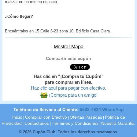
realizar en un mismo espacio.
¿Cómo llegar?
Encuéntralos en 15 Calle 6-23 zona 10, Edificio Casa Clara.
Mostrar Mapa
Compartir este cupón
Haz clic en "¡Compra tu Cupón!"
para comprar en línea.
Haz clic aquí para pagar con efectivo.
¡Compra para un amigo!
Teléfono de Servicio al Cliente:
5632-4924 WhatsApp
Inicio
Comprar con Efectivo
Ofertas Pasadas
Política de
|
|
|
Privacidad
Contáctanos
Términos y Condiciones
Nuestra Garantia.
|
|
|
© 2026 Cupón Club. Todos los derechos reservados.