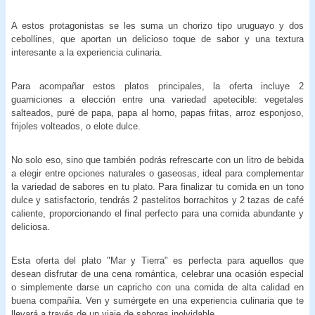
A estos protagonistas se les suma un chorizo tipo uruguayo y dos
cebollines, que aportan un delicioso toque de sabor y una textura
interesante a la experiencia culinaria.
Para acompañar estos platos principales, la oferta incluye 2
guarniciones a elección entre una variedad apetecible: vegetales
salteados, puré de papa, papa al horno, papas fritas, arroz esponjoso,
frijoles volteados, o elote dulce.
No solo eso, sino que también podrás refrescarte con un litro de bebida
a elegir entre opciones naturales o gaseosas, ideal para complementar
la variedad de sabores en tu plato. Para finalizar tu comida en un tono
dulce y satisfactorio, tendrás 2 pastelitos borrachitos y 2 tazas de café
caliente, proporcionando el final perfecto para una comida abundante y
deliciosa.
Esta oferta del plato "Mar y Tierra" es perfecta para aquellos que
desean disfrutar de una cena romántica, celebrar una ocasión especial
o simplemente darse un capricho con una comida de alta calidad en
buena compañía. Ven y sumérgete en una experiencia culinaria que te
llevará a través de un viaje de sabores inolvidable.