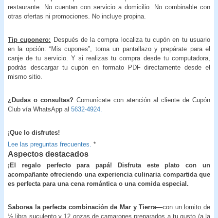
restaurante. No cuentan con servicio a domicilio. No combinable con
otras ofertas ni promociones. No incluye propina.
Tip cuponero:
Después de la compra localiza tu cupón en tu usuario
en la opción: “Mis cupones”, toma un pantallazo y prepárate para el
canje de tu servicio. Y si realizas tu compra desde tu computadora,
podrás descargar tu cupón en formato PDF directamente desde el
mismo sitio.
¿Dudas o consultas?
Comunícate con atención al cliente de Cupón
Club vía WhatsApp al
5632-4924.
¡Que lo disfrutes!
Lee las preguntas frecuentes.
*
Aspectos destacados
¡El regalo perfecto para papá! Disfruta este plato con un
acompañante ofreciendo una experiencia culinaria compartida que
es perfecta para una cena romántica o una comida especial.
Saborea la perfecta combinación de Mar y Tierra—
con un
lomito de
½ libra
suculento y
12 onzas de camarones
preparados a tu gusto (a la