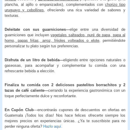
plancha, al ajillo o empanizados), complementados con
chorizo tipo
uruguayo y cebollines
, ofreciendo una rica variedad de sabores y
texturas.
Deleitate con sus guarniciones—
elige entre una diversidad de
guarniciones que incluyen
vegetales salteados, puré de papa, papa al
horno, papas fritas, arroz, frijoles volteados o elote
, permitiéndote
personalizar tu plato según tus preferencias.
Disfruta de un litro de bebida—
eligiendo entre opciones naturales o
gaseosas, para acompañar y complementar tu comida con una
refrescante bebida a elección.
Finaliza tu comida con 2 deliciosos pastelitos borrachitos y 2
tazas de café caliente—
cerrando la experiencia gastronómica con un
toque perfectamente dulce y reconfortante.
En Cupón Club
—encontrarás cupones de descuentos en ofertas en
Guatemala ¡Todos los días! Nos hace felices ofrecerte siempre los
mejores precios en experiencias únicas. ¿Ya te suscribiste para no
perder ninguna oferta?
Hazlo aquí.