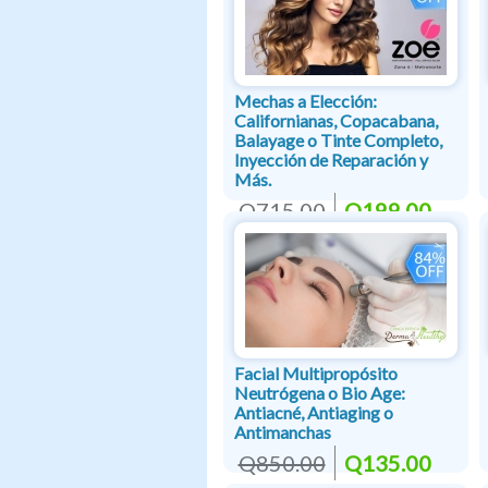
Mechas a Elección:
Californianas, Copacabana,
Balayage o Tinte Completo,
Inyección de Reparación y
Más.
Q715.00
Q199.00
Facial Multipropósito
Neutrógena o Bio Age:
Antiacné, Antiaging o
Antimanchas
Q850.00
Q135.00