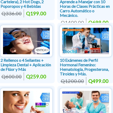
Cartelera), 2 Hot Dogs, 2
Aprende a Manejar con 10
Poporopos y 4 Bebidas
Horas de Clases Prácticas en
Carro Automático o
Q336.00
Q199.00
Mecánico.
Q1400.00
Q699.00
2 Rellenos o 4 Sellantes +
10 Exámenes de Perfil
Limpieza Dental + Aplicación
Hormonal Femenino:
de Flúor y Más
Hematología, Progesterona,
Tiroides y Más.
Q600.00
Q259.00
Q1200.00
Q499.00