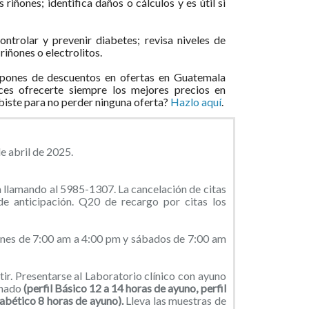
s riñones; identifica daños o cálculos y es útil si
ntrolar y prevenir diabetes; revisa niveles de
riñones o electrolitos.
pones de descuentos en ofertas en Guatemala
ces ofrecerte siempre los mejores precios en
ibiste para no perder ninguna oferta?
Hazlo aquí
.
e abril de 2025.
 llamando al 5985-1307. La cancelación de citas
e anticipación. Q20 de recargo por citas los
rnes de 7:00 am a 4:00 pm y sábados de 7:00 am
ir. Presentarse al Laboratorio clínico con ayuno
onado
(perfil Básico 12 a 14 horas de ayuno, perfil
iabético 8 horas de ayuno).
Lleva las muestras de