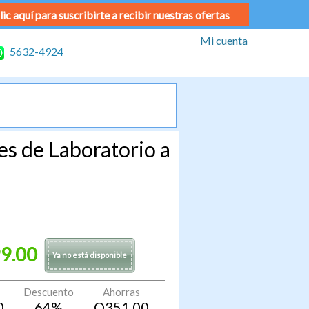
lic aquí para suscribirte a recibir nuestras ofertas
Mi cuenta
5632-4924
s de Laboratorio a
9.00
Ya no está disponible
Descuento
Ahorras
0
64
%
Q
351.00