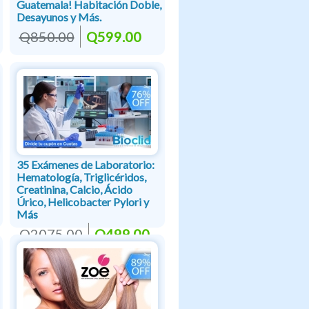
Guatemala! Habitación Doble,
Desayunos y Más.
Q850.00
Q599.00
35 Exámenes de Laboratorio:
Hematología, Triglicéridos,
Creatinina, Calcio, Ácido
Úrico, Helicobacter Pylori y
Más
Q2075.00
Q499.00