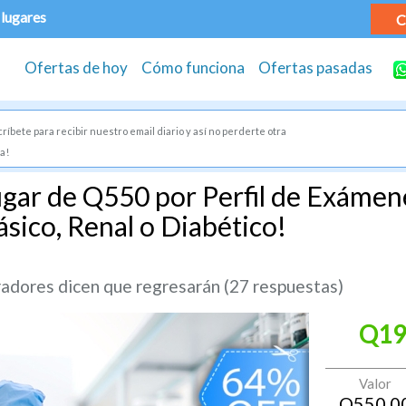
 lugares
C
Ofertas de hoy
Cómo funciona
Ofertas pasadas
ríbete para recibir nuestro email diario y así no perderte otra
a!
gar de Q550 por Perfil de Exámene
ásico, Renal o Diabético!
dores dicen que regresarán (27 respuestas)
Q19
Valor
Q
550.0