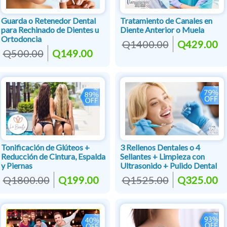
Guarda o Retenedor Dental
Tratamiento de Canales en
para Rechinado de Dientes u
Diente Anterior o Muela
Ortodoncia
Q1400.00
Q429.00
Q500.00
Q149.00
Tonificación de Glúteos +
3 Rellenos Dentales o 4
Reducción de Cintura, Espalda
Sellantes + Limpieza con
y Piernas
Ultrasonido + Pulido Dental
Q1800.00
Q199.00
Q1525.00
Q325.00