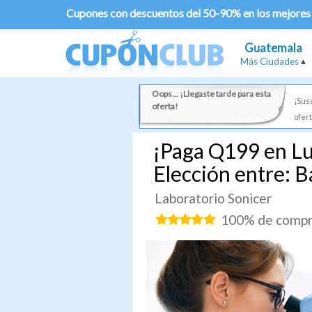
Cupones con descuentos del 50-90% en los mejores
Guatemala
Más Ciudades
Oops... ¡Llegaste tarde para esta
¡Susc
oferta!
ofert
¡Paga Q199 en Lu
Elección entre: B
Laboratorio Sonicer
100% de compra