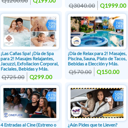
Q1200.00
Q199.00
Q3040.00
Q1999.00
¡Las Cañas Spa! ¡Día de Spa
¡Día de Relax para 2! Masajes,
para 2! Masajes Relajantes,
Piscina, Sauna, Plato de Tacos,
Jacuzzi, Exfoliacion Corporal,
Bebidas a Elección y Más.
Faciales, Bebidas y Más.
Q570.00
Q150.00
Q725.00
Q299.00
4 Entradas al Cine (Estreno o
¿Aún Pides que te Lleven?