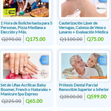
1 Hora de Boliche hasta para 5
Cauterización Láser de
Personas, Pizza Mediana a
Verrugas, Cabeza de Vena o
Elección y Más.
Lunares + Evaluación Médica
Q290.00
Q175.00
Q1100.00
Q75.00
Set de Uñas Acrílicas Baby
Prótesis Dental Parcial
Boomer, French o Naturales +
Removible Superior o Inferior
Manicure Spa Express
Q3500.00
Q599.00
Q225.00
Q65.00