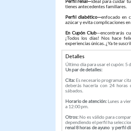
Perfil renal—
ideal para cuidar tu
tienes antecedentes familiares.
Perfil diabético—
enfocado en co
azúcar y evita complicaciones en 
En Cupón Club
—encontrarás cu
¡Todos los días! Nos hace feli
experiencias únicas. ¿Ya te suscr
Detalles
Último día para usar el cupón: 5 d
Un par de detalles:
Cita:
Es necesario programar cita
deberás hacerla con 24 horas d
sábados.
Horario de atención:
Lunes a vie
a 12:00 pm.
Otros:
No es válido para compart
dependiendo el perfil ha selecci
renal 8 horas de ayuno y perfil d