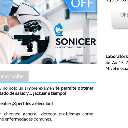
OF
Laboratorio
4a. Av. 15-
Nivel 6
Gua
escripción
 y no solo un simple examen
te permite obtener
tado de salud y… ¡actuar a tiempo!
ntre ¡3 perfiles a elección!
un chequeo general; detecta problemas como
iene enfermedades comunes.