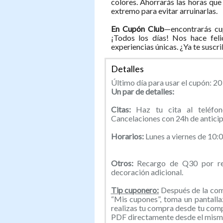
colores. Ahorrarás las horas que 
extremo para evitar arruinarlas.
En Cupón Club
—encontrarás cu
¡Todos los días! Nos hace feli
experiencias únicas. ¿Ya te suscr
Detalles
Último día para usar el cupón: 2
Un par de detalles:
Citas:
Haz tu cita al teléf
Cancelaciones con 24h de anticip
Horarios:
Lunes a viernes de 10:
Otros:
Recargo de Q30 por rem
decoración adicional.
Tip cuponero:
Después de la comp
“Mis cupones”, toma un pantallaz
realizas tu compra desde tu com
PDF directamente desde el mismo