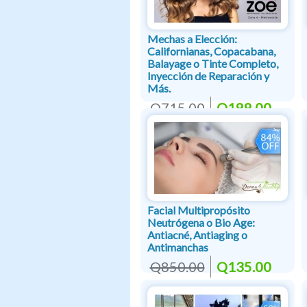
Mechas a Elección:
Californianas, Copacabana,
Balayage o Tinte Completo,
Inyección de Reparación y
Más.
Q715.00
Q199.00
Facial Multipropósito
Neutrógena o Bio Age:
Antiacné, Antiaging o
Antimanchas
Q850.00
Q135.00