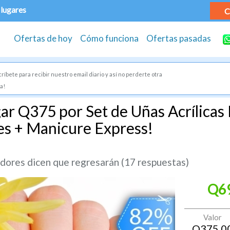
 lugares
C
Ofertas de hoy
Cómo funciona
Ofertas pasadas
ríbete para recibir nuestro email diario y así no perderte otra
a!
ar Q375 por Set de Uñas Acrílicas
es + Manicure Express!
ores dicen que regresarán (17 respuestas)
Q6
Valor
Q
375.0