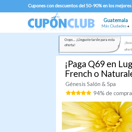
Cupones con descuentos del 50-90% en los mejores
Guatemala
Más Ciudades
Oops... ¡Llegaste tarde para esta
¡Susc
oferta!
ofert
¡Paga Q69 en Lug
French o Natural
Génesis Salón & Spa
94% de comprad