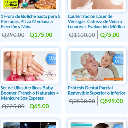
1 Hora de Boliche hasta para 5
Cauterización Láser de
Personas, Pizza Mediana a
Verrugas, Cabeza de Vena o
Elección y Más.
Lunares + Evaluación Médica
Q290.00
Q175.00
Q1100.00
Q75.00
Set de Uñas Acrílicas Baby
Prótesis Dental Parcial
Boomer, French o Naturales +
Removible Superior o Inferior
Manicure Spa Express
Q3500.00
Q599.00
Q225.00
Q65.00