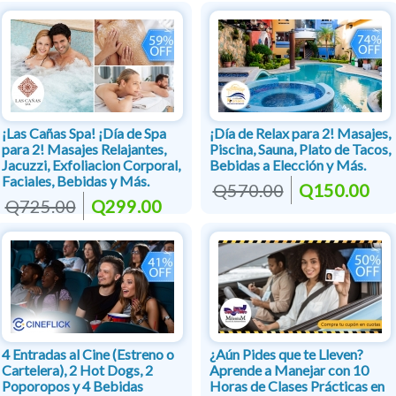
¡Las Cañas Spa! ¡Día de Spa
¡Día de Relax para 2! Masajes,
para 2! Masajes Relajantes,
Piscina, Sauna, Plato de Tacos,
Jacuzzi, Exfoliacion Corporal,
Bebidas a Elección y Más.
Faciales, Bebidas y Más.
Q570.00
Q150.00
Q725.00
Q299.00
4 Entradas al Cine (Estreno o
¿Aún Pides que te Lleven?
Cartelera), 2 Hot Dogs, 2
Aprende a Manejar con 10
Poporopos y 4 Bebidas
Horas de Clases Prácticas en