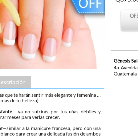
OF
Génesis Sal
4a. Avenid
Guatemala
escripción
as
que te harán sentir más elegante y femenina …
más de tu belleza).
stante
… ya no sufrirás por tus uñas débiles y
rar meses para verlas crecer.
er
—similar a la manicure francesa, pero con una
l blanco para crear una delicada fusión de ambos