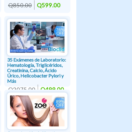
Q850.00
Q599.00
35 Exámenes de Laboratorio:
Hematología, Triglicéridos,
Creatinina, Calcio, Ácido
Úrico, Helicobacter Pylori y
Más
Q2075.00
Q499.00