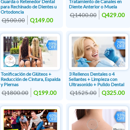
Guarda o Retenedor Dental
Tratamiento de Canales en
para Rechinado de Dientes u
Diente Anterior o Muela
Ortodoncia
Q1400.00
Q429.00
Q500.00
Q149.00
Tonificación de Glúteos +
3 Rellenos Dentales o 4
Reducción de Cintura, Espalda
Sellantes + Limpieza con
y Piernas
Ultrasonido + Pulido Dental
Q1800.00
Q199.00
Q1525.00
Q325.00