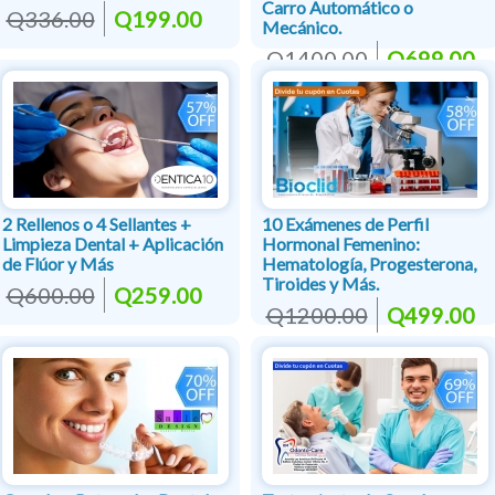
Carro Automático o
Q336.00
Q199.00
Mecánico.
Q1400.00
Q699.00
2 Rellenos o 4 Sellantes +
10 Exámenes de Perfil
Limpieza Dental + Aplicación
Hormonal Femenino:
de Flúor y Más
Hematología, Progesterona,
Tiroides y Más.
Q600.00
Q259.00
Q1200.00
Q499.00