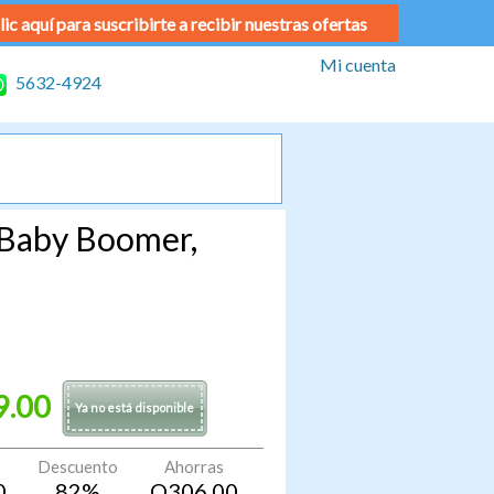
lic aquí para suscribirte a recibir nuestras ofertas
Mi cuenta
5632-4924
 Baby Boomer,
9.00
Ya no está disponible
Descuento
Ahorras
0
82
%
Q
306.00