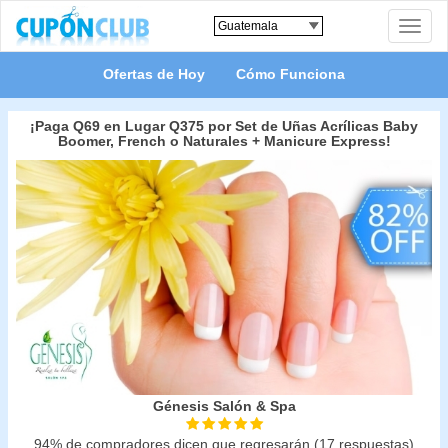
Toggle
naviga
Ofertas de Hoy
Cómo Funciona
¡Paga Q69 en Lugar Q375 por Set de Uñas Acrílicas Baby
Boomer, French o Naturales + Manicure Express!
Génesis Salón & Spa
94% de compradores dicen que regresarán (17 respuestas)