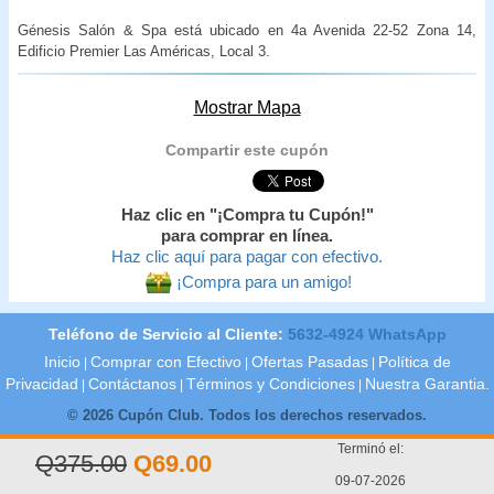
Génesis Salón & Spa está ubicado en 4a Avenida 22-52 Zona 14,
Edificio Premier Las Américas, Local 3.
Mostrar Mapa
Compartir este cupón
Haz clic en "¡Compra tu Cupón!"
para comprar en línea.
Haz clic aquí para pagar con efectivo.
¡Compra para un amigo!
Teléfono de Servicio al Cliente:
5632-4924 WhatsApp
Inicio
Comprar con Efectivo
Ofertas Pasadas
Política de
|
|
|
Privacidad
Contáctanos
Términos y Condiciones
Nuestra Garantia.
|
|
|
© 2026 Cupón Club. Todos los derechos reservados.
Terminó el:
Q375.00
Q69.00
09-07-2026