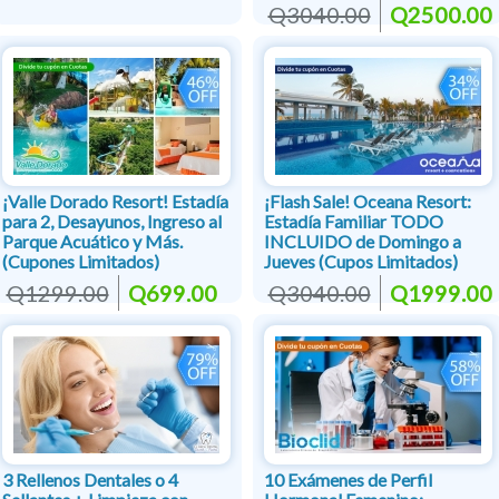
Q3040.00
Q2500.00
¡Valle Dorado Resort! Estadía
¡Flash Sale! Oceana Resort:
para 2, Desayunos, Ingreso al
Estadía Familiar TODO
Parque Acuático y Más.
INCLUIDO de Domingo a
(Cupones Limitados)
Jueves (Cupos Limitados)
Q1299.00
Q699.00
Q3040.00
Q1999.00
3 Rellenos Dentales o 4
10 Exámenes de Perfil