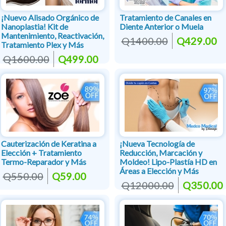
¡Nuevo Alisado Orgánico de
Tratamiento de Canales en
Nanoplastia! Kit de
Diente Anterior o Muela
Mantenimiento, Reactivación,
Q1400.00
Q429.00
Tratamiento Plex y Más
Q1600.00
Q499.00
Cauterización de Keratina a
¡Nueva Tecnología de
Elección + Tratamiento
Reducción, Marcación y
Termo-Reparador y Más
Moldeo! Lipo-Plastía HD en
Áreas a Elección y Más
Q550.00
Q59.00
Q12000.00
Q350.00