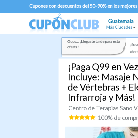
Cupones con descuentos del 50-90% en los mejores
Guatemala
Más Ciudades
Oops... ¡Llegaste tarde para esta
¡Susc
oferta!
ofert
¡Paga Q99 en Vez
Incluye: Masaje 
de Vértebras + El
Infrarroja y Más!
Centro de Terapias Sano V
100% de compra