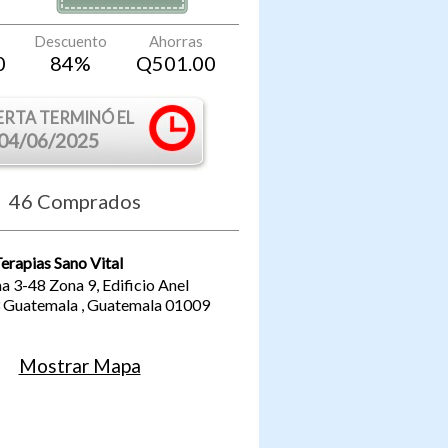
Descuento
Ahorras
0
84
%
Q
501.00
ERTA TERMINÓ EL
04/06/2025
46
Comprados
erapias Sano Vital
 3-48 Zona 9, Edificio Anel
Guatemala
,
Guatemala
01009
Mostrar Mapa