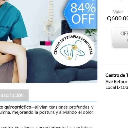
Valor
Q
600.0
OF
Centro de T
Ave Reforma
Local L-103
escripción
te quiropráctico—
alivian tensiones profundas y
lumna, mejorando la postura y aliviando el dolor
 centra en alinear correctamente las vértebras