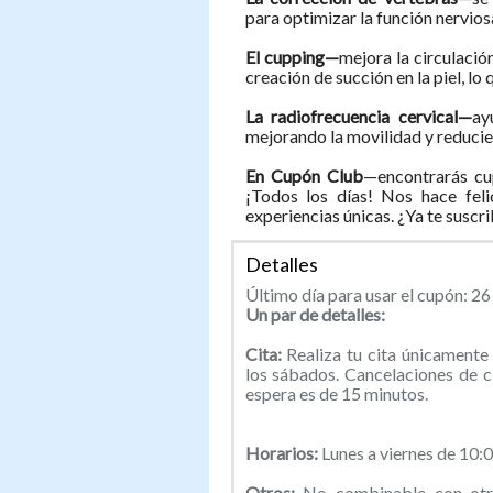
para optimizar la función nerviosa
El cupping—
mejora la circulació
creación de succión en la piel, lo q
La radiofrecuencia cervical—
ay
mejorando la movilidad y reducie
En Cupón Club
—encontrarás cu
¡Todos los días! Nos hace feli
experiencias únicas. ¿Ya te suscr
Detalles
Último día para usar el cupón: 26 
Un par de detalles:
Cita:
Realiza tu cita únicamen
los sábados. Cancelaciones de c
espera es de 15 minutos.
Horarios:
Lunes a viernes de 10:
Otros:
No combinable con otra