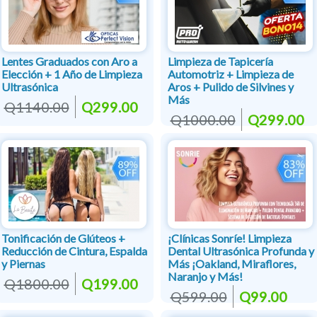
Lentes Graduados con Aro a
Limpieza de Tapicería
Elección + 1 Año de Limpieza
Automotriz + Limpieza de
Ultrasónica
Aros + Pulido de Silvines y
Más
Q1140.00
Q299.00
Q1000.00
Q299.00
Tonificación de Glúteos +
¡Clínicas Sonríe! Limpieza
Reducción de Cintura, Espalda
Dental Ultrasónica Profunda y
y Piernas
Más ¡Oakland, Miraflores,
Naranjo y Más!
Q1800.00
Q199.00
Q599.00
Q99.00