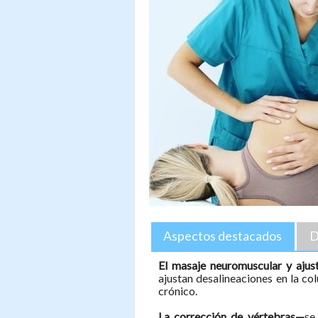
Aspectos destacados
D
El masaje neuromuscular y ajus
ajustan desalineaciones en la co
crónico.
La corrección de vértebras—
se