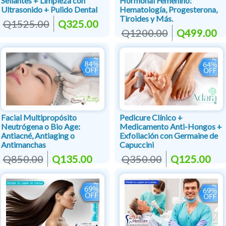
Sellantes + Limpieza con
Hormonal Femenino:
Ultrasonido + Pulido Dental
Hematología, Progesterona,
Tiroides y Más.
Q1525.00
Q325.00
Q1200.00
Q499.00
Facial Multipropósito
Pedicure Clínico +
Neutrógena o Bio Age:
Medicamento Anti-Hongos +
Antiacné, Antiaging o
Exfoliación con Germaine de
Antimanchas
Capuccini
Q850.00
Q135.00
Q350.00
Q125.00