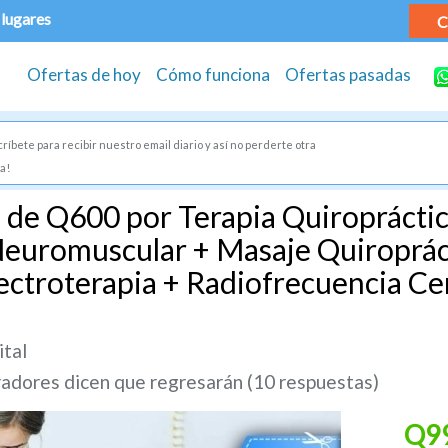
 lugares
C
Ofertas de hoy
Cómo funciona
Ofertas pasadas
ríbete para recibir nuestro email diario y así no perderte otra
a!
 de Q600 por Terapia Quiropráctic
Neuromuscular + Masaje Quiroprác
ectroterapia + Radiofrecuencia Cer
ital
dores dicen que regresarán (10 respuestas)
Q9