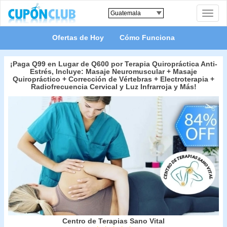
Toggle
naviga
Ofertas de Hoy
Cómo Funciona
¡Paga Q99 en Lugar de Q600 por Terapia Quiropráctica Anti-
Estrés, Incluye: Masaje Neuromuscular + Masaje
Quiropráctico + Corrección de Vértebras + Electroterapia +
Radiofrecuencia Cervical y Luz Infrarroja y Más!
Centro de Terapias Sano Vital