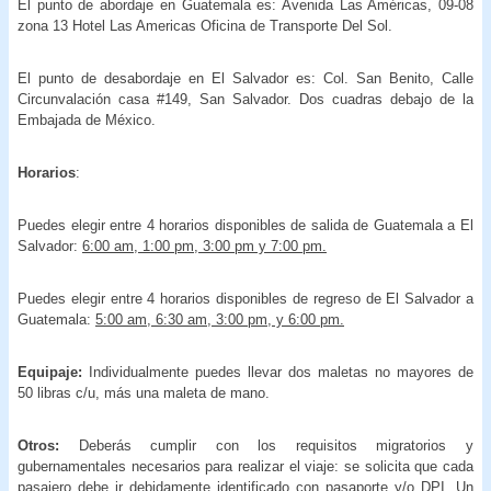
El punto de abordaje en Guatemala es: Avenida Las Américas, 09-08
zona 13 Hotel Las Americas Oficina de Transporte Del Sol.
El punto de desabordaje en El Salvador es: Col. San Benito, Calle
Circunvalación casa #149, San Salvador. Dos cuadras debajo de la
Embajada de México.
Horarios
:
Puedes elegir entre 4 horarios disponibles de salida de Guatemala a El
Salvador:
6:00 am, 1:00 pm, 3:00 pm y 7:00 pm.
Puedes elegir entre 4 horarios disponibles de regreso de El Salvador a
Guatemala:
5:00 am, 6:30 am, 3:00 pm, y 6:00 pm.
Equipaje:
Individualmente puedes llevar dos maletas no mayores de
50 libras c/u, más una maleta de mano.
Otros:
Deberás cumplir con los requisitos migratorios y
gubernamentales necesarios para realizar el viaje: se solicita que cada
pasajero debe ir debidamente identificado con pasaporte y/o DPI. Un