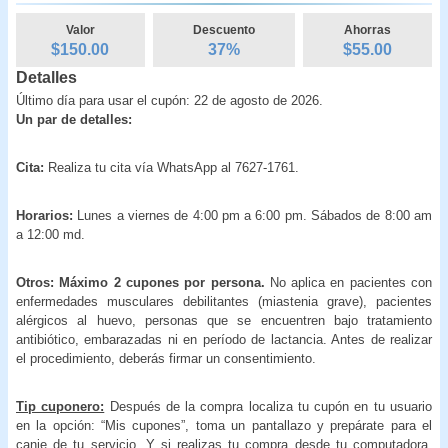
Valor
Descuento
Ahorras
$150.00
37
%
$
55.00
Detalles
Último día para usar el cupón: 22 de agosto de 2026.
Un par de detalles:
Cita:
Realiza tu cita vía WhatsApp al 7627-1761.
Horarios:
Lunes a viernes de 4:00 pm a 6:00 pm. Sábados de 8:00 am
a 12:00 md.
Otros:
Máximo 2 cupones por persona.
No aplica en pacientes con
enfermedades musculares debilitantes (miastenia grave), pacientes
alérgicos al huevo, personas que se encuentren bajo tratamiento
antibiótico, embarazadas ni en período de lactancia. Antes de realizar
el procedimiento, deberás firmar un consentimiento.
Tip cuponero:
Después de la compra localiza tu cupón en tu usuario
en la opción: “Mis cupones”, toma un pantallazo y prepárate para el
canje de tu servicio. Y si realizas tu compra desde tu computadora,