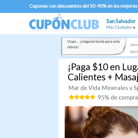
Cupones con descuentos del 50-90% en los mejores
San Salvador
Más Ciudades
Oops... ¡Llegaste tarde para esta
¡Susc
oferta!
ofert
¡Paga $10 en Lug
Calientes + Masaj
Mar de Vida Minerales y S
95% de comprad