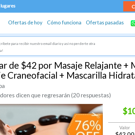
 lugares
C
Ofertas de hoy
Cómo funciona
Ofertas pasadas
ríbete para recibir nuestro email diario y así no perderte otra
a!
ar de $42 por Masaje Relajante + 
e Craneofacial + Mascarilla Hidrat
pa
ores dicen que regresarán (20 respuestas)
$1
Valor
$
42.00