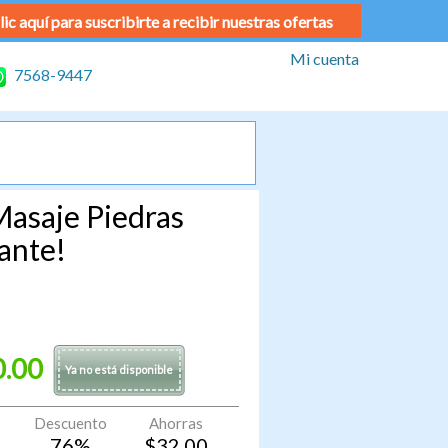
lic aquí para suscribirte a recibir nuestras ofertas
Mi cuenta
7568-9447
Masaje Piedras
ante!
0.00
Ya no está disponible
Descuento
Ahorras
76
%
$
32.00