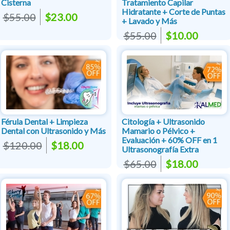
Cisterna
Tratamiento Capilar
Hidratante + Corte de Puntas
$55.00
$23.00
+ Lavado y Más
$55.00
$10.00
Férula Dental + Limpieza
Citología + Ultrasonido
Dental con Ultrasonido y Más
Mamario o Pélvico +
Evaluación + 60% OFF en 1
$120.00
$18.00
Ultrasonografía Extra
$65.00
$18.00