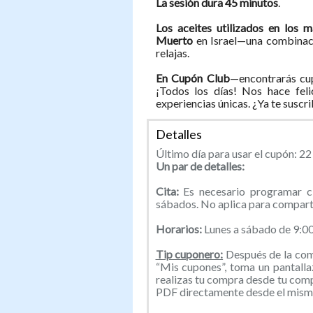
La sesión dura 45 minutos
.
Los aceites utilizados en los 
Muerto
en Israel—una combinació
relajas.
En Cupón Club
—encontrarás cup
¡Todos los días! Nos hace feli
experiencias únicas. ¿Ya te suscr
Detalles
Último día para usar el cupón: 2
Un par de detalles:
Cita:
Es necesario programar c
sábados. No aplica para comparti
Horarios:
Lunes a sábado de 9:0
Tip cuponero:
Después de la comp
“Mis cupones”, toma un pantallaz
realizas tu compra desde tu com
PDF directamente desde el mismo