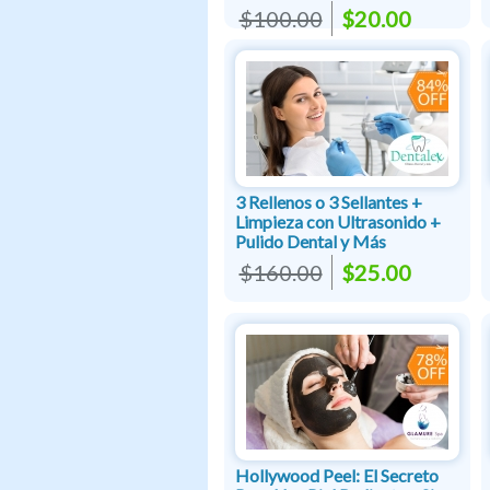
$100.00
$20.00
3 Rellenos o 3 Sellantes +
Limpieza con Ultrasonido +
Pulido Dental y Más
$160.00
$25.00
Hollywood Peel: El Secreto