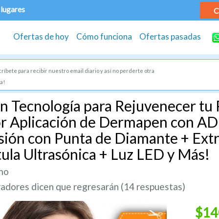
 lugares
C
Ofertas de hoy
Cómo funciona
Ofertas pasadas
ríbete para recibir nuestro email diario y así no perderte otra
a!
 Tecnología para Rejuvenecer tu P
or Aplicación de Dermapen con AD
ón con Punta de Diamante + Extr
ula Ultrasónica + Luz LED y Más!
mo
dores dicen que regresarán (14 respuestas)
$14