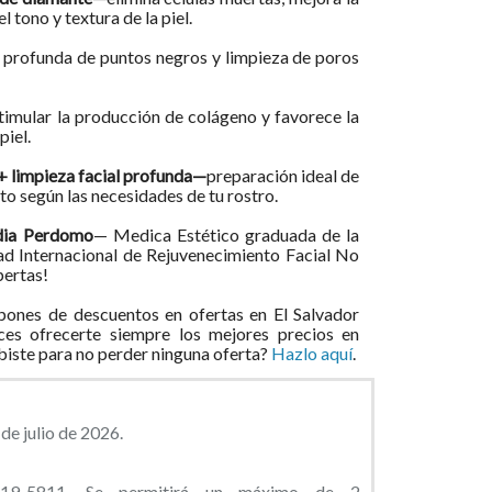
 tono y textura de la piel.
 profunda de puntos negros y limpieza de poros
timular la producción de colágeno y favorece la
piel.
+ limpieza facial profunda—
preparación ideal de
nto según las necesidades de tu rostro.
udia Perdomo
— Medica Estético graduada de la
 Internacional de Rejuvenecimiento Facial No
pertas!
ones de descuentos en ofertas en El Salvador
ces ofrecerte siempre los mejores precios en
ibiste para no perder ninguna oferta?
Hazlo aquí
.
de julio de 2026.
819-5811. Se permitirá un máximo de 2