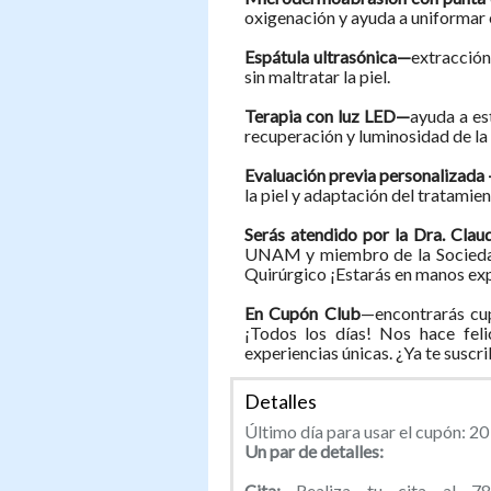
oxigenación y ayuda a uniformar el
Espátula ultrasónica—
extracción
sin maltratar la piel.
Terapia con luz LED—
ayuda a es
recuperación y luminosidad de la 
Evaluación previa personalizada 
la piel y adaptación del tratamie
Serás atendido por la Dra. Cla
UNAM y miembro de la Sociedad
Quirúrgico ¡Estarás en manos ex
En Cupón Club
—encontrarás cup
¡Todos los días! Nos hace feli
experiencias únicas. ¿Ya te suscr
Detalles
Último día para usar el cupón: 20 
Un par de detalles:
Cita:
Realiza tu cita al 7