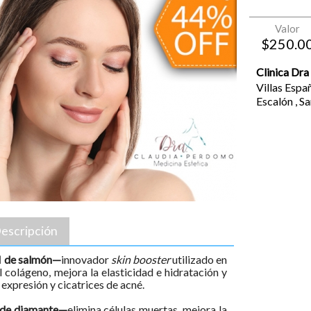
Valor
$
250.0
Clinica Dr
Villas Españ
Escalón
,
Sa
escripción
N de salmón—
innovador
skin booster
utilizado en
 colágeno, mejora la elasticidad e hidratación y
 expresión y cicatrices de acné.
 de diamante—
elimina células muertas, mejora la