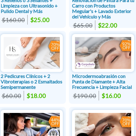
3 Rellenos o 3 Sellantes +
Renovación de Pintura Para tu
Limpieza con Ultrasonido +
Carro con Productos
Pulido Dental y Más
Meguiar's + Lavado Exterior
del Vehículo y Más
$160.00
$25.00
$65.00
$22.00
2 Pedicures Clínicos + 2
Microdermoabrasión con
Vibroterapias o 2 Esmaltados
Punta de Diamante + Alta
Semipermanente
Frecuencia + Limpieza Facial
$60.00
$18.00
$190.00
$16.00