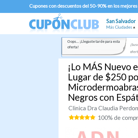
Cupones con descuentos del 50-90% en los mejores
San Salvador
Más Ciudades
Oops... ¡Llegaste tarde para esta
¡Susc
oferta!
ofert
¡Lo MÁS Nuevo en
Lugar de $250 p
Microdermoabrasi
Negros con Espát
Clinica Dra Claudia Perdo
100% de compra