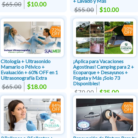
+ Lavado y Más
$65.00
$10.00
$55.00
$10.00
Citología + Ultrasonido
¡Aplica para Vacaciones
Mamario o Pélvico +
Agostinas! Camping para 2 +
Evaluación + 60% OFF en 1
Ecoparque + Desayunos +
Ultrasonografía Extra
Fogata y Más ¡Solo 73
Disponibles!
$65.00
$18.00
$70.00
$35.00