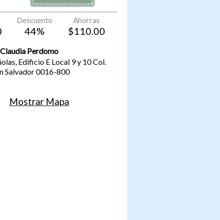
Descuento
Ahorras
0
44
%
$
110.00
a Claudia Perdomo
olas, Edificio E Local 9 y 10
Col.
n Salvador
0016-800
Mostrar Mapa