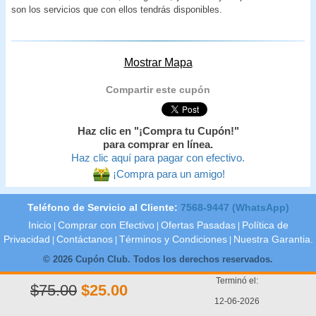
son los servicios que con ellos tendrás disponibles.
Mostrar Mapa
Compartir este cupón
Haz clic en "¡Compra tu Cupón!"
para comprar en línea.
Haz clic aquí para pagar con efectivo.
¡Compra para un amigo!
Teléfono de Servicio al Cliente:
7568-9447 (WhatsApp)
Inicio
Comprar con Efectivo
Ofertas Pasadas
Política de
|
|
|
Privacidad
Contáctanos
Términos y Condiciones
Nuestra Garantia.
|
|
|
© 2026 Cupón Club. Todos los derechos reservados.
Terminó el:
$75.00
$25.00
12-06-2026