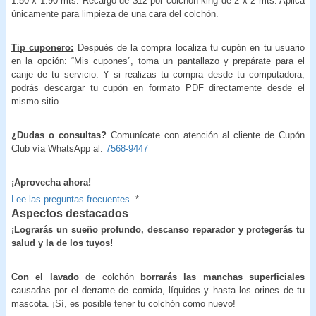
1.50 x 1.90 mts. Recargo de $12 por colchón king de 2 x 2 mts. Aplica
únicamente para limpieza de una cara del colchón.
Tip cuponero:
Después de la compra localiza tu cupón en tu usuario
en la opción: “Mis cupones”, toma un pantallazo y prepárate para el
canje de tu servicio. Y si realizas tu compra desde tu computadora,
podrás descargar tu cupón en formato PDF directamente desde el
mismo sitio.
¿Dudas o consultas?
Comunícate con atención al cliente de Cupón
Club vía WhatsApp al:
7568-9447
¡Aprovecha ahora!
Lee las preguntas frecuentes.
*
Aspectos destacados
¡Lograrás un sueño profundo, descanso reparador y protegerás tu
salud y la de los tuyos!
Con el lavado
de colchón
borrarás las manchas superficiales
causadas por el derrame de comida, líquidos y hasta los orines de tu
mascota. ¡Sí, es posible tener tu colchón como nuevo!