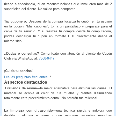
riesgo a endodoncia, ni en reconstrucciones que involucren más de 2
superficies del diente. No válido para compartir.
Tip cuponero:
Después de la compra localiza tu cupón en tu usuario
en la opción: “Mis cupones”, toma un pantallazo y prepárate para el
canje de tu servicio. Y si realizas tu compra desde tu computadora,
podrás descargar tu cupón en formato PDF directamente desde el
mismo sitio.
¿Dudas o consultas?
Comunícate con atención al cliente de Cupón
Club vía WhatsApp al:
7568-9447
.
¡Cuida tu sonrisa!
Lee las preguntas frecuentes.
*
Aspectos destacados
3 rellenos de resina
—la mejor alternativa para eliminar las caries. El
material se acopla al color de tus muelas y dientes disimulando
totalmente este procedimiento dental ¡No notarán tus rellenos!
La limpieza con ultrasonido
—una técnica rápida e indolora que
debilita y elimina el sarro y que remueve pequeñas manchas