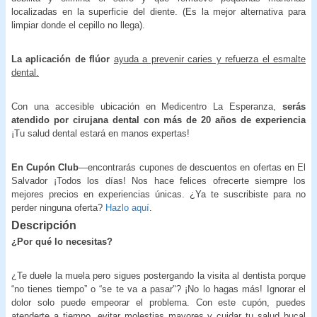
localizadas en la superficie del diente. (Es la mejor alternativa para
limpiar donde el cepillo no llega).
La aplicación de flúor
ayuda a prevenir caries y refuerza el esmalte
dental.
Con una accesible ubicación en Medicentro La Esperanza,
serás
atendido por cirujana dental con más de 20 años de experiencia
¡Tu salud dental estará en manos expertas!
En Cupón Club
—encontrarás cupones de descuentos en ofertas en El
Salvador ¡Todos los días! Nos hace felices ofrecerte siempre los
mejores precios en experiencias únicas. ¿Ya te suscribiste para no
perder ninguna oferta?
Hazlo aquí
.
Descripción
¿Por qué lo necesitas?
¿Te duele la muela pero sigues postergando la visita al dentista porque
“no tienes tiempo” o “se te va a pasar"? ¡No lo hagas más! Ignorar el
dolor solo puede empeorar el problema. Con este cupón, puedes
atenderte a tiempo, evitar molestias mayores y cuidar tu salud bucal