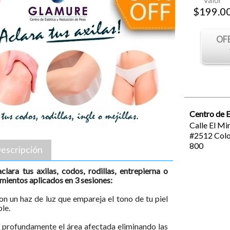
Valor
$
199.0
OF
Centro de 
Calle El Mi
#2512
Colo
800
escripción
lara tus axilas, codos, rodillas, entrepierna o
amientos aplicados en 3 sesiones:
n un haz de luz que empareja el tono de tu piel
ble.
 profundamente el área afectada eliminando las