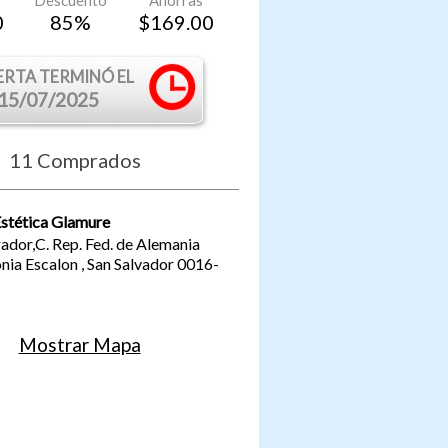
Descuento
Ahorras
0
85
%
$
169.00
ERTA TERMINÓ EL
15/07/2025
11
Comprados
Estética Glamure
rador,C. Rep. Fed. de Alemania
nia Escalon
,
San Salvador
0016-
Mostrar Mapa