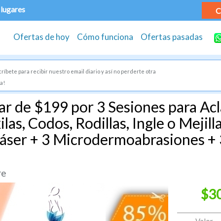
 lugares
C
Ofertas de hoy
Cómo funciona
Ofertas pasadas
ríbete para recibir nuestro email diario y así no perderte otra
a!
r de $199 por 3 Sesiones para Acl
las, Codos, Rodillas, Ingle o Mejill
Láser + 3 Microdermoabrasiones + 
!
re
$3