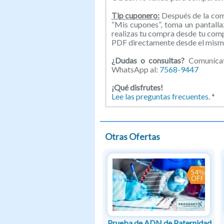
Tip cuponero:
Después de la comp
“Mis cupones”, toma un pantallaz
realizas tu compra desde tu com
PDF directamente desde el mismo
¿Dudas o consultas?
Comunícate
WhatsApp al:
7568-9447
¡Qué disfrutes!
Lee las preguntas frecuentes.
*
Otras Ofertas
Prueba de ADN de Paternidad