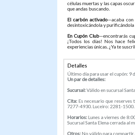
células muertas y las capas oscura
que andas buscando.
El carbón activado
—acaba con t
desintoxicándola y purificándola
En Cupón Club
—encontrarás cup
¡Todos los días! Nos hace feli
experiencias únicas. ¿Ya te suscr
Detalles
Último día para usar el cupón: 9 
Un par de detalles:
Sucursal:
Válido en sucursal Santa
Cita:
Es necesario que reserves 
7277-4930. Luceiro: 2281-1500. 
Horarios:
Lunes a viernes de 8:0
Sucursal Santa Elena cerrada al 
Otros:
No válido para compartir.