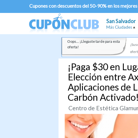
Cupones con descuentos del 50-90% en los mejores
San Salvador
Más Ciudades
Oops... ¡Llegaste tarde para esta
¡Susc
oferta!
ofert
¡Paga $30 en Luga
Elección entre Axi
Aplicaciones de 
Carbón Activado
Centro de Estética Glamu