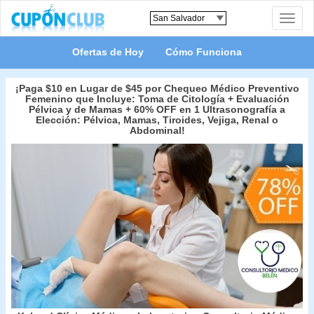
Toggle
naviga
Ofertas de Hoy
Cómo Funciona
¡Paga $10 en Lugar de $45 por Chequeo Médico Preventivo
Femenino que Incluye: Toma de Citología + Evaluación
Pélvica y de Mamas + 60% OFF en 1 Ultrasonografía a
Elección: Pélvica, Mamas, Tiroides, Vejiga, Renal o
Abdominal!