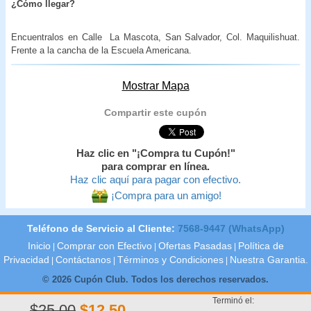
¿Cómo llegar?
Encuentralos en Calle La Mascota, San Salvador, Col. Maquilishuat.
Frente a la cancha de la Escuela Americana.
Mostrar Mapa
Compartir este cupón
Haz clic en "¡Compra tu Cupón!"
para comprar en línea.
Haz clic aquí para pagar con efectivo.
¡Compra para un amigo!
Teléfono de Servicio al Cliente:
7568-9447 (WhatsApp)
Inicio
Comprar con Efectivo
Ofertas Pasadas
Política de
|
|
|
Privacidad
Contáctanos
Términos y Condiciones
Nuestra Garantia.
|
|
|
© 2026 Cupón Club. Todos los derechos reservados.
Terminó el:
$25.00
$12.50