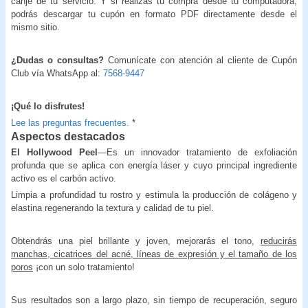
canje de tu servicio. Y si realizas tu compra desde tu computadora,
podrás descargar tu cupón en formato PDF directamente desde el
mismo sitio.
¿Dudas o consultas?
Comunícate con atención al cliente de Cupón
Club vía WhatsApp al:
7568-9447
¡Qué lo disfrutes!
Lee las preguntas frecuentes.
*
Aspectos destacados
El Hollywood Peel
—Es un innovador tratamiento de exfoliación
profunda que se aplica con energía láser y cuyo principal ingrediente
activo es el carbón activo.
Limpia a profundidad tu rostro y estimula la producción de colágeno y
elastina regenerando la textura y calidad de tu piel.
Obtendrás una piel brillante y joven, mejorarás el tono,
reducirás
manchas, cicatrices del acné, líneas de expresión y el tamaño de los
poros
¡con un solo tratamiento!
Sus resultados son a largo plazo, sin tiempo de recuperación, seguro