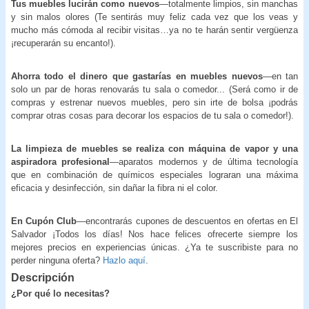
Tus muebles lucirán como nuevos
—totalmente limpios, sin manchas
y sin malos olores (Te sentirás muy feliz cada vez que los veas y
mucho más cómoda al recibir visitas…ya no te harán sentir vergüenza
¡recuperarán su encanto!).
Ahorra todo el dinero que gastarías en muebles nuevos
—en tan
solo un par de horas renovarás tu sala o comedor... (Será como ir de
compras y estrenar nuevos muebles, pero sin irte de bolsa ¡podrás
comprar otras cosas para decorar los espacios de tu sala o comedor!).
La limpieza de muebles se realiza con máquina de vapor y una
aspiradora profesional
—aparatos modernos y de última tecnología
que en combinación de químicos especiales lograran una máxima
eficacia y desinfección, sin dañar la fibra ni el color.
En Cupón Club
—encontrarás cupones de descuentos en ofertas en El
Salvador ¡Todos los días! Nos hace felices ofrecerte siempre los
mejores precios en experiencias únicas. ¿Ya te suscribiste para no
perder ninguna oferta?
Hazlo aquí
.
Descripción
¿Por qué lo necesitas?