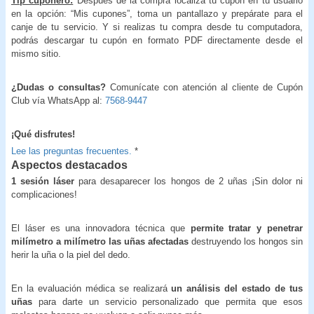
Tip cuponero:
Después de la compra localiza tu cupón en tu usuario
en la opción: “Mis cupones”, toma un pantallazo y prepárate para el
canje de tu servicio. Y si realizas tu compra desde tu computadora,
podrás descargar tu cupón en formato PDF directamente desde el
mismo sitio.
¿Dudas o consultas?
Comunícate con atención al cliente de Cupón
Club vía WhatsApp al:
7568-9447
¡Qué disfrutes!
Lee las preguntas frecuentes.
*
Aspectos destacados
1 sesión láser
para desaparecer los hongos de 2 uñas ¡Sin dolor ni
complicaciones!
El láser es una innovadora técnica que
permite tratar y penetrar
milímetro a milímetro las uñas afectadas
destruyendo los hongos sin
herir la uña o la piel del dedo.
En la evaluación médica se realizará
un análisis del estado de tus
uñas
para darte un servicio personalizado que permita que esos