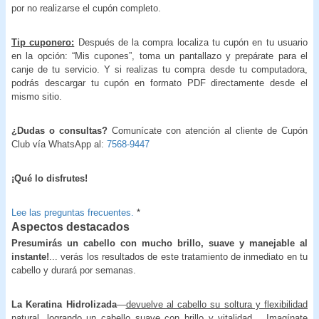
por no realizarse el cupón completo.
Tip cuponero:
Después de la compra localiza tu cupón en tu usuario
en la opción: “Mis cupones”, toma un pantallazo y prepárate para el
canje de tu servicio. Y si realizas tu compra desde tu computadora,
podrás descargar tu cupón en formato PDF directamente desde el
mismo sitio.
¿Dudas o consultas?
Comunícate con atención al cliente de Cupón
Club vía WhatsApp al:
7568-9447
¡Qué lo disfrutes!
Lee las preguntas frecuentes.
*
Aspectos destacados
Presumirás un cabello con mucho brillo, suave y manejable al
instante!
... verás los resultados de este tratamiento de inmediato en tu
cabello y durará por semanas.
La Keratina Hidrolizada
—
devuelve al cabello su soltura y flexibilidad
natural
, logrando un cabello suave con brillo y vitalidad… Imagínate