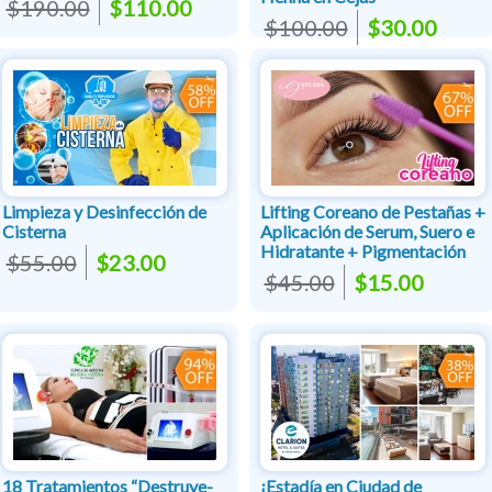
$190.00
$110.00
$100.00
$30.00
Limpieza y Desinfección de
Lifting Coreano de Pestañas +
Cisterna
Aplicación de Serum, Suero e
Hidratante + Pigmentación
$55.00
$23.00
$45.00
$15.00
18 Tratamientos “Destruye-
¡Estadía en Ciudad de