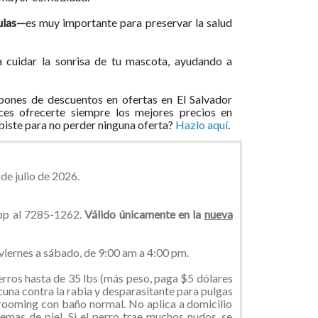
dulas—
es muy importante para preservar la salud
 cuidar la sonrisa de tu mascota, ayudando a
.
ones de descuentos en ofertas en El Salvador
ces ofrecerte siempre los mejores precios en
ibiste para no perder ninguna oferta?
Hazlo aquí
.
de julio de 2026.
App al 7285-1262.
Válido únicamente en la
nueva
 viernes a sábado, de 9:00 am a 4:00 pm.
rros hasta de 35 lbs (más peso, paga $5 dólares
una contra la rabia y desparasitante para pulgas
grooming con baño normal. No aplica a domicilio
emas de piel. Si el perro trae muchos nudos, se