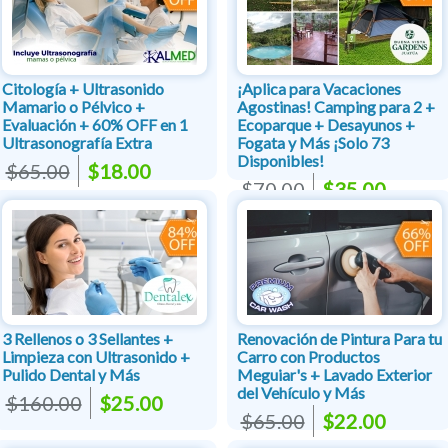
Citología + Ultrasonido
¡Aplica para Vacaciones
Mamario o Pélvico +
Agostinas! Camping para 2 +
Evaluación + 60% OFF en 1
Ecoparque + Desayunos +
Ultrasonografía Extra
Fogata y Más ¡Solo 73
Disponibles!
$65.00
$18.00
$70.00
$35.00
3 Rellenos o 3 Sellantes +
Renovación de Pintura Para tu
Limpieza con Ultrasonido +
Carro con Productos
Pulido Dental y Más
Meguiar's + Lavado Exterior
del Vehículo y Más
$160.00
$25.00
$65.00
$22.00