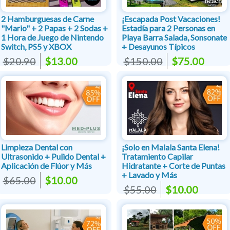
2 Hamburguesas de Carne
¡Escapada Post Vacaciones!
"Mario" + 2 Papas + 2 Sodas +
Estadía para 2 Personas en
1 Hora de Juego de Nintendo
Playa Barra Salada, Sonsonate
Switch, PS5 y XBOX
+ Desayunos Típicos
$20.90
$13.00
$150.00
$75.00
Limpieza Dental con
¡Solo en Malala Santa Elena!
Ultrasonido + Pulido Dental +
Tratamiento Capilar
Aplicación de Flúor y Más
Hidratante + Corte de Puntas
+ Lavado y Más
$65.00
$10.00
$55.00
$10.00