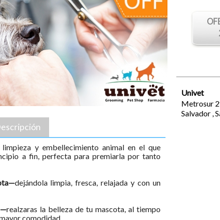
OF
Univet
Metrosur 2°
Salvador
,
S
escripción
e limpieza y embellecimiento animal en el que
cipio a fin, perfecta para premiarla por tanto
ota—
dejándola limpia, fresca, relajada y con un
o—
realzaras la belleza de tu mascota, al tiempo
u mayor comodidad.