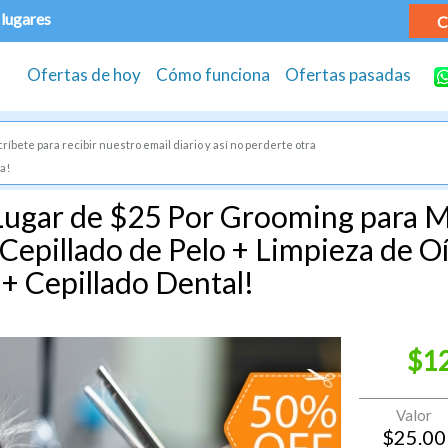
 lugares
C
Ofertas de hoy
Cómo funciona
Ofertas pasadas
ríbete para recibir nuestro email diario y así no perderte otra
a!
Lugar de $25 Por Grooming para M
Cepillado de Pelo + Limpieza de O
+ Cepillado Dental!
$1
Valor
$
25.00