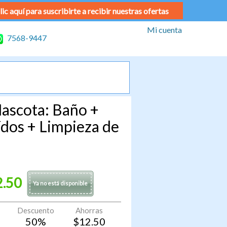
lic aquí para suscribirte a recibir nuestras ofertas
Mi cuenta
7568-9447
ascota: Baño +
ídos + Limpieza de
2.50
Ya no está disponible
Descuento
Ahorras
50
%
$
12.50