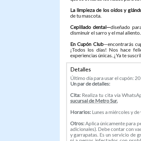
La limpieza de los oídos y glán
de tu mascota.
Cepillado dental—
diseñado para
disminuir el sarro y el mal aliento
En Cupón Club
—encontrarás cup
¡Todos los días! Nos hace feli
experiencias únicas. ¿Ya te suscr
Detalles
Último día para usar el cupón: 20 
Un par de detalles:
Cita:
Realiza tu cita vía Whats
sucursal de Metro Sur.
Horarios:
Lunes a miércoles y de
Otros:
Aplica únicamente para pe
adicionales). Debe contar con vac
y garrapatas. Es un servicio de 
ni a perros infectados con probl