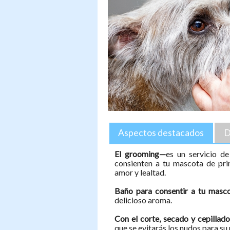
Aspectos destacados
D
El grooming—
es un servicio d
consienten a tu mascota de prin
amor y lealtad.
Baño para consentir a tu masc
delicioso aroma.
Con el corte, secado y cepillad
que se evitarás los nudos para s