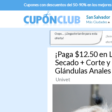
Cupones con descuentos del 50-90% en los mejores
San Salvador
Más Ciudades
Oops... ¡Llegaste tarde para esta
¡Susc
oferta!
ofert
¡Paga $12.50 en 
Secado + Corte y 
Glándulas Anales 
Univet