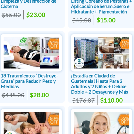
Limpieza y Desinfección de
Lifting Coreano de Pestañas +
Cisterna
Aplicación de Serum, Suero e
Hidratante + Pigmentación
$55.00
$23.00
$45.00
$15.00
18 Tratamientos “Destruye-
¡Estadía en Ciudad de
Grasa” para Reducir Peso y
Guatemala! Hasta Para 2
Medidas
Adultos y 2 Niños + Deluxe
Doble + 2 Desayunos y Más
$445.00
$28.00
$176.87
$110.00