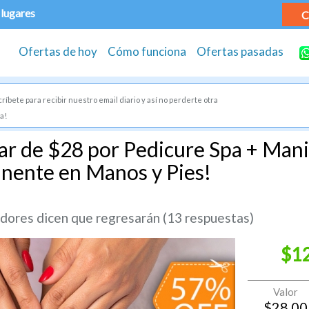
 lugares
C
Ofertas de hoy
Cómo funciona
Ofertas pasadas
ríbete para recibir nuestro email diario y así no perderte otra
a!
ar de $28 por Pedicure Spa + Mani
nente en Manos y Pies!
ores dicen que regresarán (13 respuestas)
$1
Valor
$
28.00