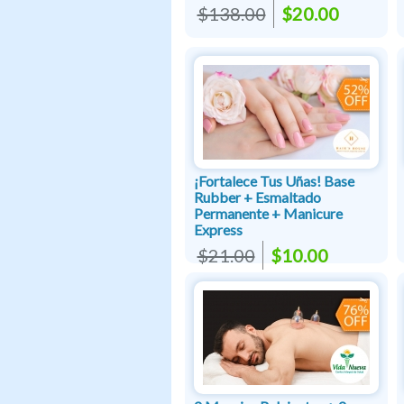
$138.00
$20.00
¡Fortalece Tus Uñas! Base
Rubber + Esmaltado
Permanente + Manicure
Express
$21.00
$10.00