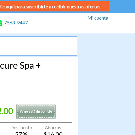
lic aquí para suscribirte a recibir nuestras ofertas
Mi cuenta
7568-9447
cure Spa +
2.00
Ya no está disponible
Descuento
Ahorras
57
%
$
16.00