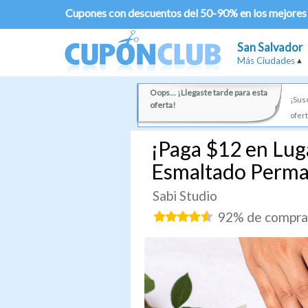
Cupones con descuentos del 50-90% en los mejores
San Salvador
Más Ciudades
Oops... ¡Llegaste tarde para esta
¡Susc
oferta!
ofert
¡Paga $12 en Lug
Esmaltado Perma
Sabi Studio
92% de comprad