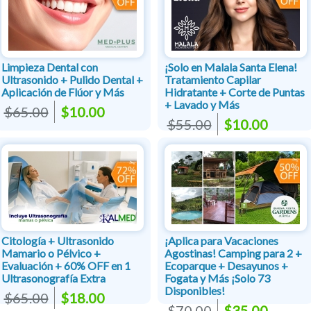
Limpieza Dental con
¡Solo en Malala Santa Elena!
Ultrasonido + Pulido Dental +
Tratamiento Capilar
Aplicación de Flúor y Más
Hidratante + Corte de Puntas
+ Lavado y Más
$65.00
$10.00
$55.00
$10.00
Citología + Ultrasonido
¡Aplica para Vacaciones
Mamario o Pélvico +
Agostinas! Camping para 2 +
Evaluación + 60% OFF en 1
Ecoparque + Desayunos +
Ultrasonografía Extra
Fogata y Más ¡Solo 73
Disponibles!
$65.00
$18.00
$70.00
$35.00