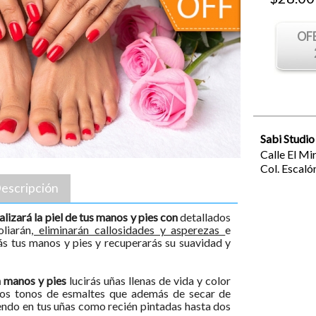
OF
Sabi Studio
Calle El Mi
Col. Escaló
escripción
lizará la piel de tus manos y pies con
detallados
liarán
, eliminarán callosidades y asperezas
e
ás tus manos y pies y recuperarás su suavidad y
n manos y pies
lucirás uñas llenas de vida y color
os tonos de esmaltes que además de secar de
endo en tus uñas como recién pintadas hasta dos