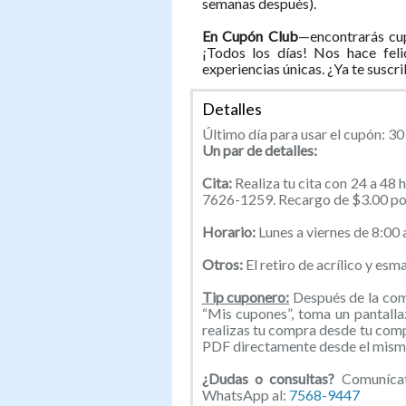
semanas después).
En Cupón Club
—encontrarás cup
¡Todos los días! Nos hace feli
experiencias únicas. ¿Ya te suscr
Detalles
Último día para usar el cupón: 30 
Un par de detalles:
Cita:
Realiza tu cita con 24 a 48
7626-1259. Recargo de $3.00 por
Horario:
Lunes a viernes de 8:00
Otros:
El retiro de acrílico y es
Tip cuponero:
Después de la comp
“Mis cupones”, toma un pantallaz
realizas tu compra desde tu com
PDF directamente desde el mismo
¿Dudas o consultas?
Comunícate
WhatsApp al:
7568-9447