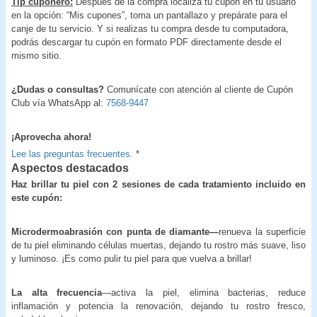
Tip cuponero:
Después de la compra localiza tu cupón en tu usuario
en la opción: “Mis cupones”, toma un pantallazo y prepárate para el
canje de tu servicio. Y si realizas tu compra desde tu computadora,
podrás descargar tu cupón en formato PDF directamente desde el
mismo sitio.
¿Dudas o consultas?
Comunícate con atención al cliente de Cupón
Club vía WhatsApp al:
7568-9447
¡Aprovecha ahora!
Lee las preguntas frecuentes.
*
Aspectos destacados
Haz brillar tu piel con 2 sesiones de cada tratamiento incluido en
este cupón:
Microdermoabrasión con punta de diamante—
renueva la superficie
de tu piel eliminando células muertas, dejando tu rostro más suave, liso
y luminoso. ¡Es como pulir tu piel para que vuelva a brillar!
La alta frecuencia
—activa la piel, elimina bacterias, reduce
inflamación y potencia la renovación, dejando tu rostro fresco,