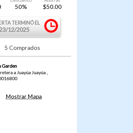
Descuento
Ahorras
0
50
%
$
50.00
ERTA TERMINÓ EL
23/12/2025
5
Comprados
a Garden
retera a Juayúa
Juayúa
,
0016800
Mostrar Mapa