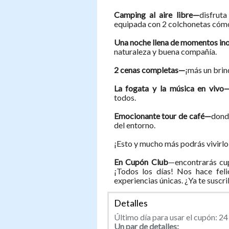
Camping al aire libre—
disfruta
equipada con 2 colchonetas cóm
Una noche llena de momentos in
naturaleza y buena compañía.
2 cenas completas—
¡más un brin
La fogata
y la música en vivo
todos.
Emocionante tour de café—
dond
del entorno.
¡Esto y mucho más podrás vivirlo
En Cupón Club
—encontrarás cup
¡Todos los días! Nos hace feli
experiencias únicas. ¿Ya te suscr
Detalles
Último día para usar el cupón: 2
Un par de detalles: