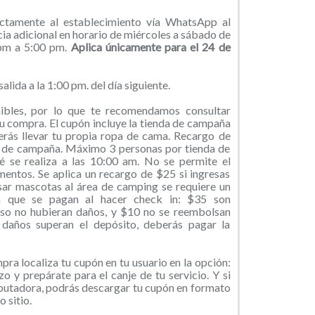
ectamente al establecimiento vía WhatsApp al
a adicional en horario de miércoles a sábado de
pm a 5:00 pm.
Aplica únicamente para el 24 de
alida a la 1:00 pm. del día siguiente.
ibles, por lo que te recomendamos consultar
tu compra. El cupón incluye la tienda de campaña
berás llevar tu propia ropa de cama. Recargo de
a de campaña. Máximo 3 personas por tienda de
é se realiza a las 10:00 am. No se permite el
mentos. Se aplica un recargo de $25 si ingresas
sar mascotas al área de camping se requiere un
 que se pagan al hacer check in: $35 son
caso no hubieran daños, y $10 no se reembolsan
 daños superan el depósito, deberás pagar la
ra localiza tu cupón en tu usuario en la opción:
o y prepárate para el canje de tu servicio. Y si
putadora, podrás descargar tu cupón en formato
 sitio.