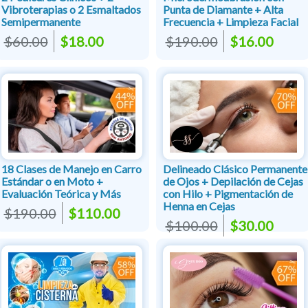
Vibroterapias o 2 Esmaltados
Punta de Diamante + Alta
Semipermanente
Frecuencia + Limpieza Facial
$60.00
$18.00
$190.00
$16.00
18 Clases de Manejo en Carro
Delineado Clásico Permanente
Estándar o en Moto +
de Ojos + Depilación de Cejas
Evaluación Teórica y Más
con Hilo + Pigmentación de
Henna en Cejas
$190.00
$110.00
$100.00
$30.00