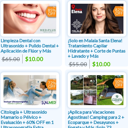
Limpieza Dental con
¡Solo en Malala Santa Elena!
Ultrasonido + Pulido Dental +
Tratamiento Capilar
Aplicación de Flúor y Más
Hidratante + Corte de Puntas
+ Lavado y Más
$65.00
$10.00
$55.00
$10.00
Citología + Ultrasonido
¡Aplica para Vacaciones
Mamario o Pélvico +
Agostinas! Camping para 2 +
Evaluación + 60% OFF en 1
Ecoparque + Desayunos +
Ultrasonografía Extra
Fogata y Más ¡Solo 73