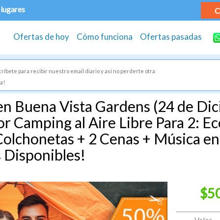
 lugares
C
Ofertas de hoy
Cómo funciona
Ofertas pasadas
ríbete para recibir nuestro email diario y así no perderte otra
a!
 en Buena Vista Gardens (24 de Di
or Camping al Aire Libre Para 2: E
olchonetas + 2 Cenas + Música en
 Disponibles!
$5