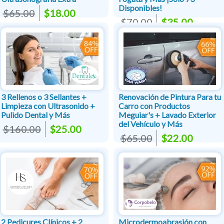
Disponibles!
$65.00
$18.00
$70.00
$35.00
3 Rellenos o 3 Sellantes +
Renovación de Pintura Para tu
Limpieza con Ultrasonido +
Carro con Productos
Pulido Dental y Más
Meguiar's + Lavado Exterior
del Vehículo y Más
$160.00
$25.00
$65.00
$22.00
2 Pedicures Clínicos + 2
Microdermoabrasión con