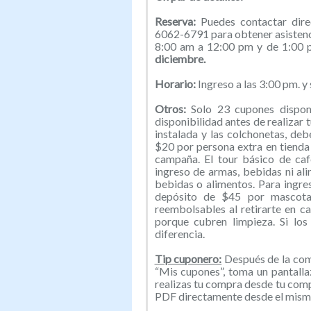
Reserva:
Puedes contactar dir
6062-6791 para obtener asistenci
8:00 am a 12:00 pm y de 1:00 
diciembre.
Horario:
Ingreso a las 3:00 pm. y s
Otros:
Solo 23 cupones dispon
disponibilidad antes de realizar 
instalada y las colchonetas, de
$20 por persona extra en tiend
campaña. El tour básico de caf
ingreso de armas, bebidas ni ali
bebidas o alimentos. Para ingre
depósito de $45 por mascota
reembolsables al retirarte en 
porque cubren limpieza. Si los
diferencia.
Tip cuponero:
Después de la comp
“Mis cupones”, toma un pantallaz
realizas tu compra desde tu com
PDF directamente desde el mismo