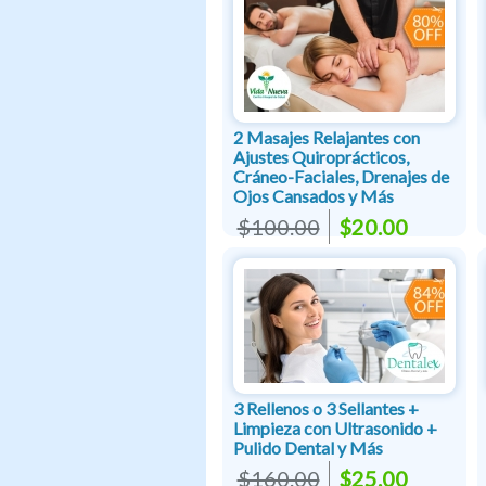
2 Masajes Relajantes con
Ajustes Quiroprácticos,
Cráneo-Faciales, Drenajes de
Ojos Cansados y Más
$100.00
$20.00
3 Rellenos o 3 Sellantes +
Limpieza con Ultrasonido +
Pulido Dental y Más
$160.00
$25.00