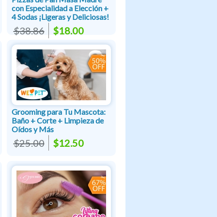
con Especialidad a Elección +
4 Sodas ¡Ligeras y Deliciosas!
$38.86
$18.00
Grooming para Tu Mascota:
Baño + Corte + Limpieza de
Oídos y Más
$25.00
$12.50