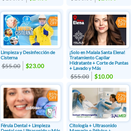
Limpieza y Desinfección de
¡Solo en Malala Santa Elena!
Cisterna
Tratamiento Capilar
Hidratante + Corte de Puntas
$55.00
$23.00
+ Lavado y Más
$55.00
$10.00
Férula Dental + Limpieza
Citología + Ultrasonido
Dental con Ultrasonido y Más
Mamario o Pélvico +