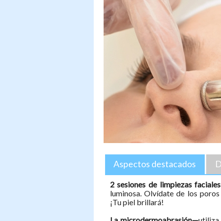
Aspectos destacados
D
2 sesiones de limpiezas facial
luminosa. Olvídate de los poros
¡Tu piel brillará!
La microdermoabrasión—
utiliz