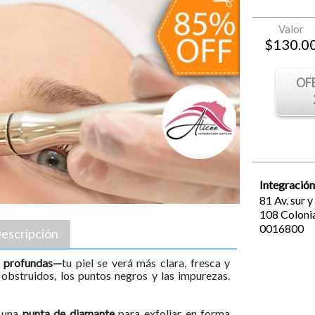
Valor
$
130.0
OF
Integración
81 Av. sur y
108
Coloni
0016800
escripción
es profundas—
tu piel se verá más clara, fresca y
 obstruidos, los puntos negros y las impurezas.
a una
punta de diamante
para exfoliar en forma