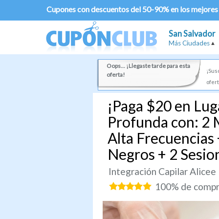
Cupones con descuentos del 50-90% en los mejores
San Salvador
Más Ciudades
Oops... ¡Llegaste tarde para esta
¡Susc
oferta!
ofert
¡Paga $20 en Lug
Profunda con: 2 
Alta Frecuencias 
Negros + 2 Sesio
Integración Capilar Alicee
100% de compra