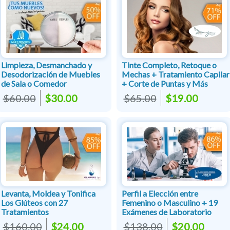
Limpieza, Desmanchado y
Tinte Completo, Retoque o
Desodorización de Muebles
Mechas + Tratamiento Capilar
de Sala o Comedor
+ Corte de Puntas y Más
$60.00
$30.00
$65.00
$19.00
Levanta, Moldea y Tonifica
Perfil a Elección entre
Los Glúteos con 27
Femenino o Masculino + 19
Tratamientos
Exámenes de Laboratorio
$160.00
$24.00
$138.00
$20.00