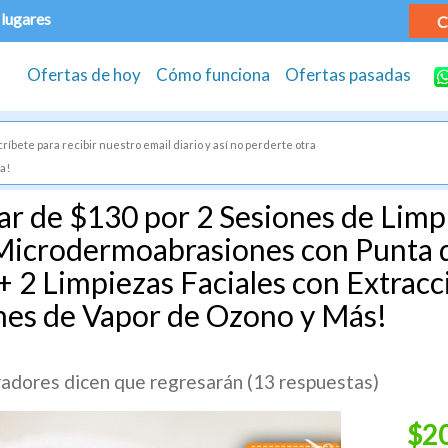
 lugares
C
Ofertas de hoy
Cómo funciona
Ofertas pasadas
ríbete para recibir nuestro email diario y así no perderte otra
a!
ar de $130 por 2 Sesiones de Limpi
Microdermoabrasiones con Punta 
+ 2 Limpiezas Faciales con Extrac
nes de Vapor de Ozono y Más!
dores dicen que regresarán (13 respuestas)
$2