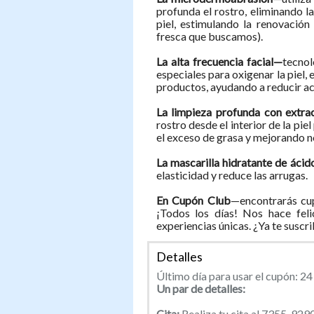
profunda el rostro, eliminando la
piel, estimulando la renovación
fresca que buscamos).
La alta frecuencia facial—
tecnol
especiales para oxigenar la piel, 
productos, ayudando a reducir acn
La limpieza profunda con extr
rostro desde el interior de la pi
el exceso de grasa y mejorando no
La mascarilla hidratante de ácid
elasticidad y reduce las arrugas.
En Cupón Club
—encontrarás cup
¡Todos los días! Nos hace feli
experiencias únicas. ¿Ya te suscr
Detalles
Último día para usar el cupón: 2
Un par de detalles:
Cita:
Realiza tu cita al 7355-9290