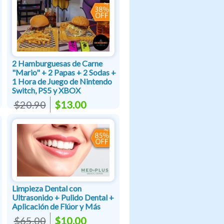
2 Hamburguesas de Carne
"Mario" + 2 Papas + 2 Sodas +
1 Hora de Juego de Nintendo
Switch, PS5 y XBOX
$20.90
$13.00
Limpieza Dental con
Ultrasonido + Pulido Dental +
Aplicación de Flúor y Más
$65.00
$10.00