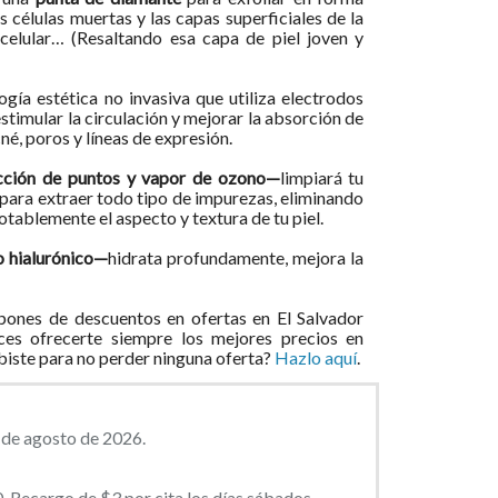
s células muertas y las capas superficiales de la
 celular… (Resaltando esa capa de piel joven y
ogía estética no invasiva que utiliza electrodos
estimular la circulación y mejorar la absorción de
é, poros y líneas de expresión.
acción de puntos y vapor de ozono—
limpiará tu
el para extraer todo tipo de impurezas, eliminando
tablemente el aspecto y textura de tu piel.
o hialurónico—
hidrata profundamente, mejora la
ones de descuentos en ofertas en El Salvador
ces ofrecerte siempre los mejores precios en
ibiste para no perder ninguna oferta?
Hazlo aquí
.
4 de agosto de 2026.
. Recargo de $3 por cita los días sábados.