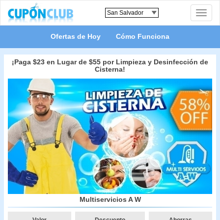
Toggle
naviga
Ofertas de Hoy
Cómo Funciona
¡Paga $23 en Lugar de $55 por Limpieza y Desinfección de
Cisterna!
Multiservicios A W
Valor
Descuento
Ahorras